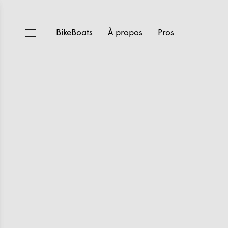
BikeBoats
À propos
Pros